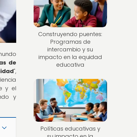
Construyendo puentes:
Programas de
intercambio y su
 mundo
impacto en la equidad
as de
educativa
idad
",
iencia
e y el
endo y
Políticas educativas y
su impacto en la