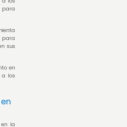
 a los
s para
mienta
e para
en sus
nto en
 a los
 en
 en la