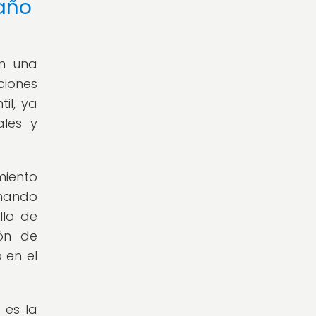
 año
en una
iones
il, ya
ales y
miento
onando
llo de
ión de
 en el
 es la