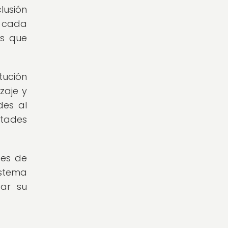
lusión
e cada
os que
tución
zaje y
des al
ltades
ces de
istema
zar su