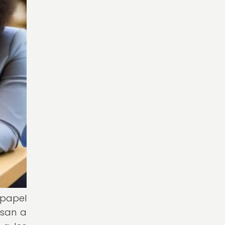
 papel
esan a