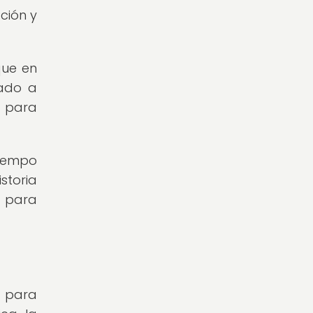
ción y
que en
vado a
y para
tiempo
storia
s para
s para