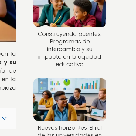
Construyendo puentes:
Programas de
intercambio y su
con la
impacto en la equidad
s y su
educativa
ría de
 en la
mpieza
Nuevos horizontes: El rol
de las universidades en