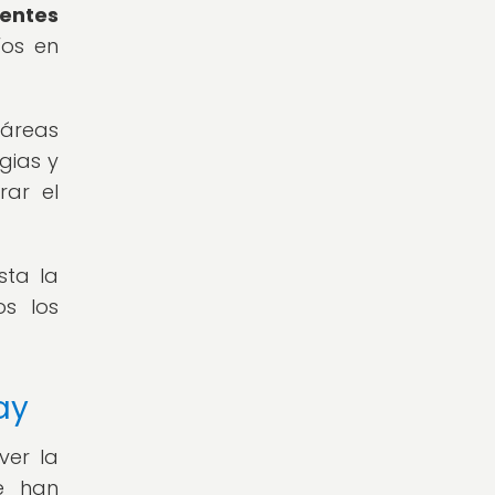
rentes
íos en
 áreas
gias y
rar el
sta la
os los
ay
ver la
se han