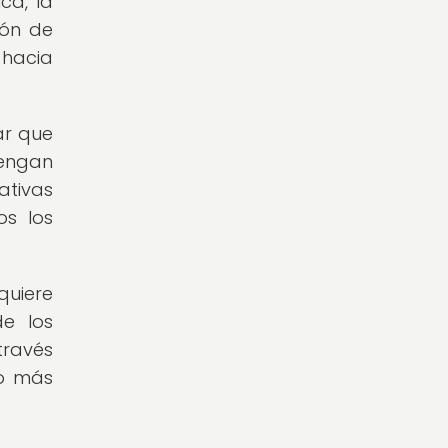
ca, la
ión de
 hacia
ar que
tengan
ativas
os los
quiere
de los
través
vo más