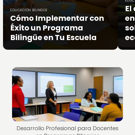
EDUC
El
EDUCACIÓN BILINGÜE
Cómo Implementar con
en
Éxito un Programa
so
Bilingüe en Tu Escuela
ec
Desarrollo Profesional para Docentes