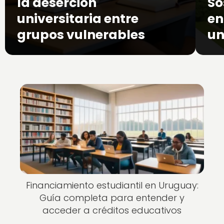
la deserción
So
universitaria entre
en
grupos vulnerables
un
Financiamiento estudiantil en Uruguay:
Guía completa para entender y
acceder a créditos educativos