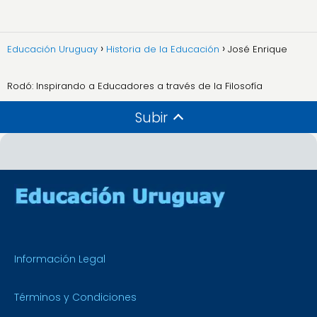
Educación Uruguay
Historia de la Educación
José Enrique
Rodó: Inspirando a Educadores a través de la Filosofía
Subir
Información Legal
Términos y Condiciones