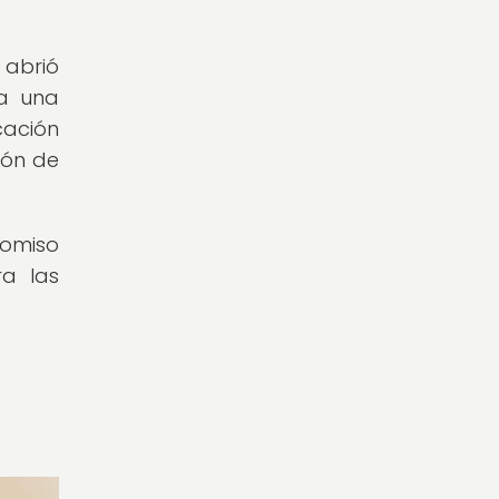
 abrió
ra una
cación
ión de
romiso
ra las