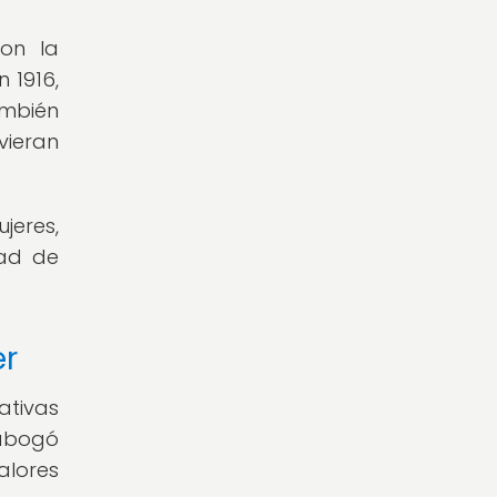
on la
 1916,
ambién
vieran
jeres,
dad de
er
ativas
 abogó
alores