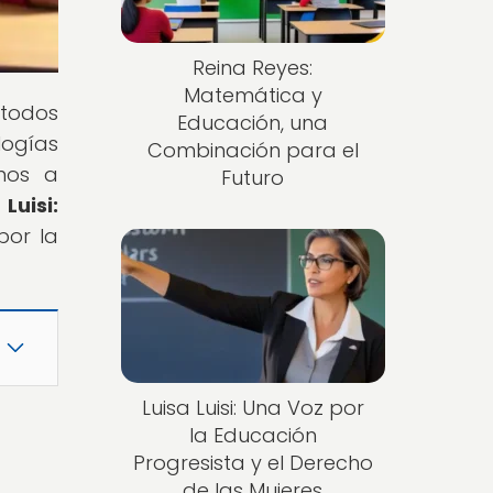
Reina Reyes:
Matemática y
 todos
Educación, una
logías
Combinación para el
amos a
Futuro
Luisi:
 por la
Luisa Luisi: Una Voz por
la Educación
Progresista y el Derecho
de las Mujeres