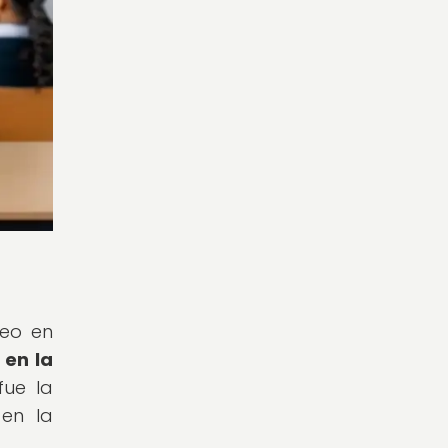
deo en
 en la
fue la
 en la