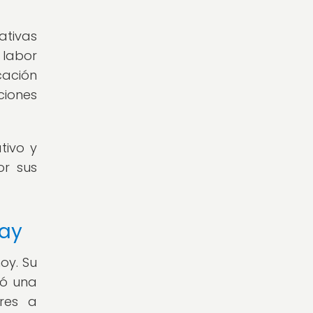
ativas
 labor
cación
ciones
tivo y
or sus
uay
oy. Su
jó una
ores a