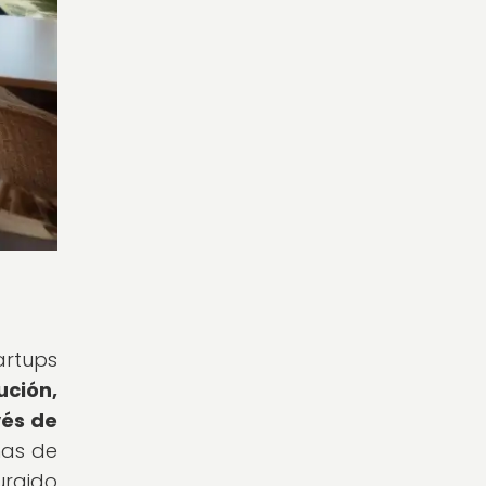
artups
ción,
vés de
mas de
urgido