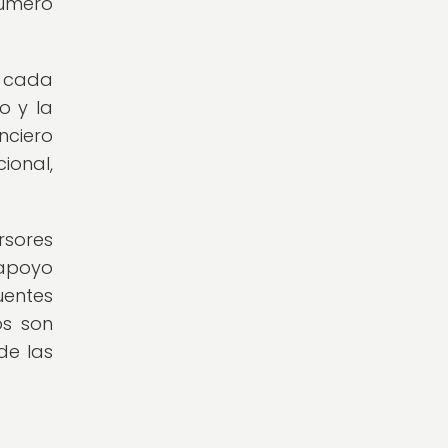
número
s cada
o y la
nciero
ional,
rsores
 apoyo
uentes
os son
de las