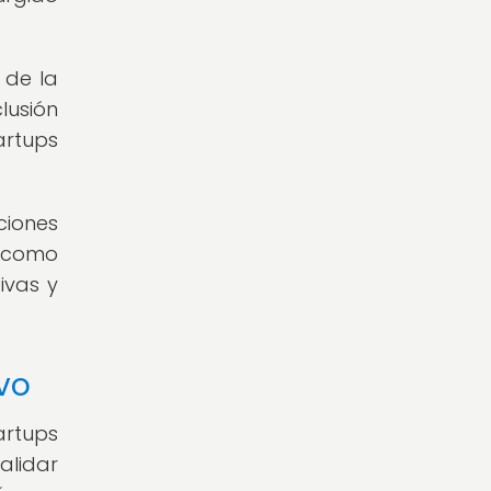
 de la
lusión
artups
ciones
e como
ivas y
vo
artups
alidar