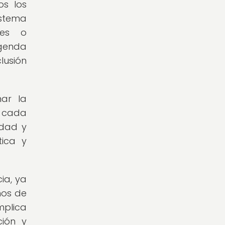
os los
istema
les o
agenda
lusión
ar la
e cada
idad y
tica y
ia, ya
nos de
mplica
ción y