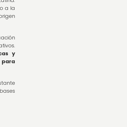
atina.
o a la
rigen
cación
tivos.
cas y
 para
stante
 bases