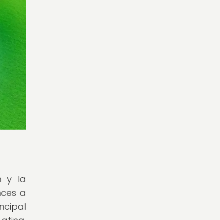
n y la
nces a
ncipal