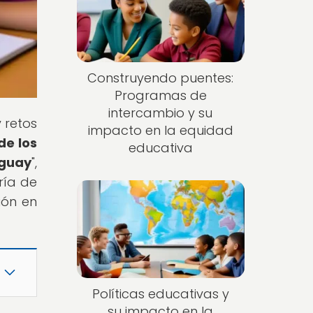
Construyendo puentes:
Programas de
intercambio y su
 retos
impacto en la equidad
de los
educativa
uguay
",
ría de
ión en
Políticas educativas y
su impacto en la