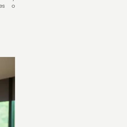
les o