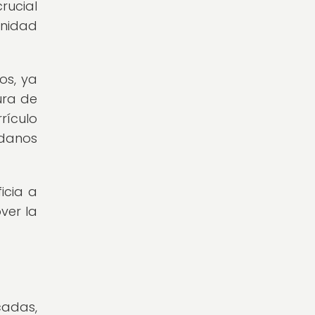
rucial
gnidad
os, ya
ura de
rículo
adanos
icia a
ver la
cadas,