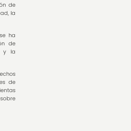
ión de
ad, la
 se ha
ión de
 y la
rechos
tes de
ientas
 sobre