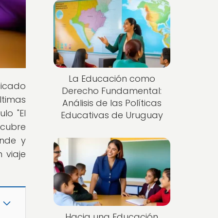
La Educación como
dicado
Derecho Fundamental:
ltimas
Análisis de las Políticas
lo "El
Educativas de Uruguay
scubre
ende y
 viaje
Hacia una Educación