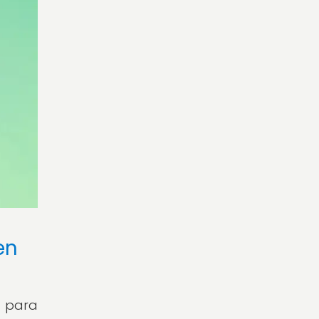
en
 para