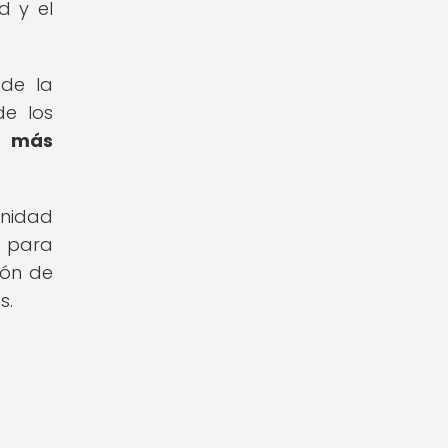
d y el
 de la
de los
z más
unidad
s para
ión de
s.