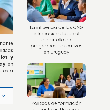
La influencia de las ONG
internacionales en el
desarrollo de
onante
programas educativos
ticas
en Uruguay
íos y
uay
en
s esta
Políticas de formación
docente en Uruguay: