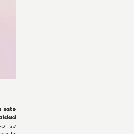
n este
ualdad
yo se