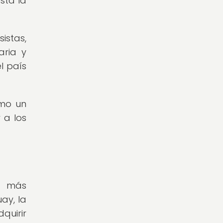
sta la
istas,
aria y
l país
omo un
 a los
z más
ay, la
uirir