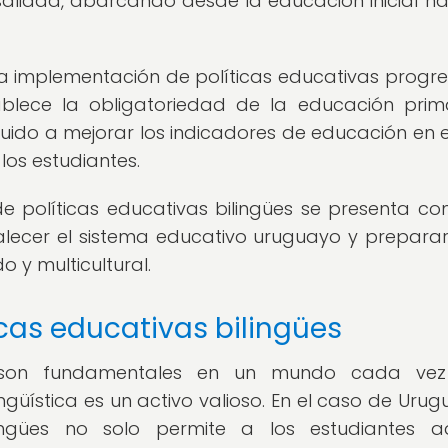
salidad, abarcando desde la educación inicial ha
 implementación de políticas educativas progres
lece la obligatoriedad de la educación prim
buido a mejorar los indicadores de educación en e
los estudiantes.
de políticas educativas bilingües se presenta c
lecer el sistema educativo uruguayo y preparar
 y multicultural.
icas educativas bilingües
ües son fundamentales en un mundo cada ve
güística es un activo valioso. En el caso de Urugu
ngües no solo permite a los estudiantes adq