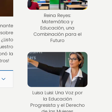
Reina Reyes:
Matemática y
inante
Educación, una
 sobre
Combinación para el
¿Listo
Futuro
uestro
onó la
tros!
Luisa Luisi: Una Voz por
la Educación
Progresista y el Derecho
de las Mujeres