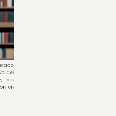
tacado
va del
, nos
ión en