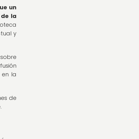
ue un
 de la
ioteca
tual y
 sobre
fusión
 en la
nes de
.