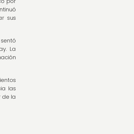
có por
ntinuó
ar sus
 sentó
ay. La
mación
ientos
ia las
 de la