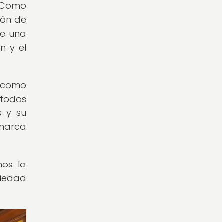
. Como
ión de
de una
n y el
 como
étodos
s y su
 marca
nos la
ciedad