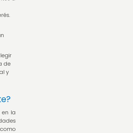
rés.
un
legir
a de
al y
te?
 en la
idades
, como