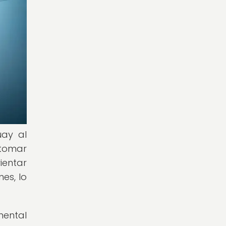
uay al
 tomar
ientar
es, lo
mental