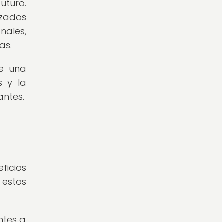
uturo.
izados
nales,
as.
de una
s y la
antes.
ficios
 estos
ntes a