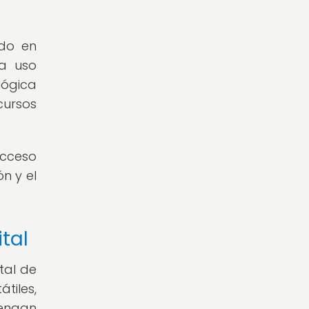
ndo en
ra uso
lógica
ursos
acceso
n y el
tal
tal de
tiles,
tengan