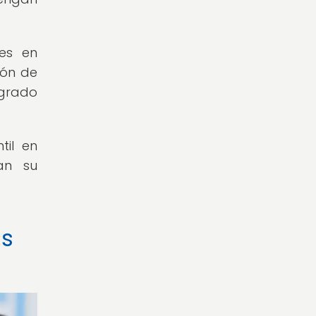
les en
ión de
ogrado
til en
an su
as