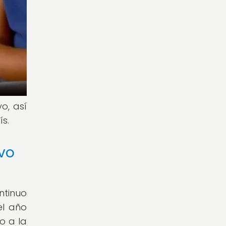
o, así
ís.
ivo
ntinuo
el año
o a la