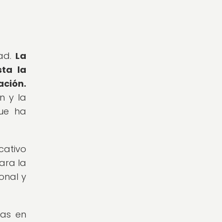
dad.
La
sta la
ación.
n y la
que ha
cativo
ara la
onal y
mas en