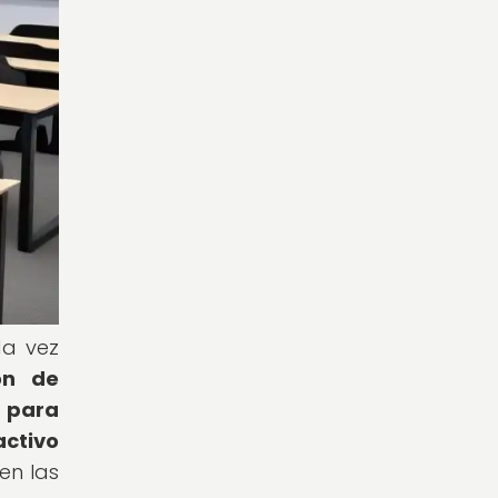
da vez
ón de
a para
activo
en las