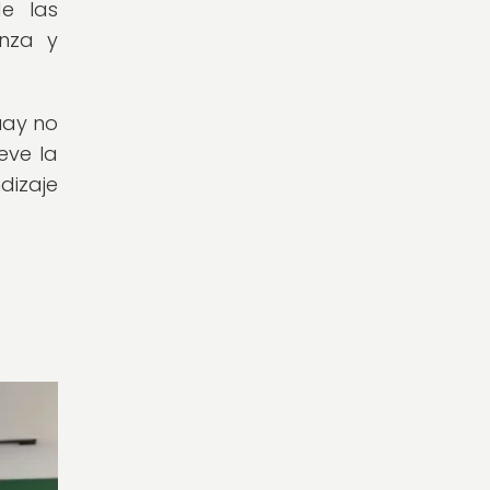
de las
anza y
uay no
eve la
dizaje