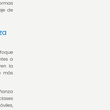
formas
aje de
za
foque
ntes a
ven la
je más
eñanza
clases
viles,