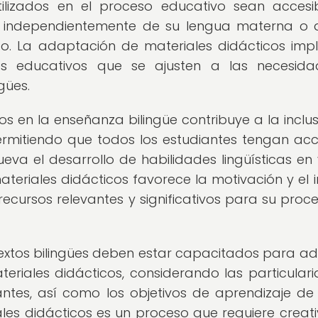
tilizados en el proceso educativo sean accesi
s, independientemente de su lengua materna o 
o. La adaptación de materiales didácticos impl
os educativos que se ajusten a las necesid
gües.
 en la enseñanza bilingüe contribuye a la inclusi
ermitiendo que todos los estudiantes tengan ac
a el desarrollo de habilidades lingüísticas en 
eriales didácticos favorece la motivación y el i
recursos relevantes y significativos para su proc
extos bilingües deben estar capacitados para a
riales didácticos, considerando las particular
diantes, así como los objetivos de aprendizaje d
es didácticos es un proceso que requiere creati