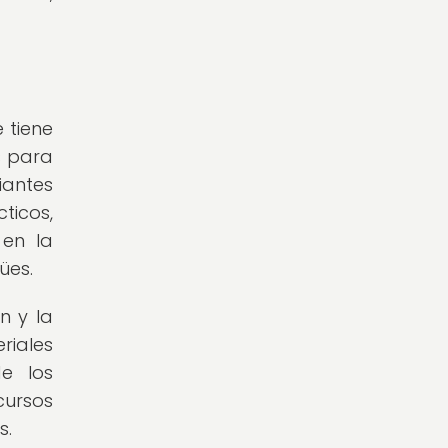
 tiene
s para
iantes
ticos,
 en la
ües.
n y la
riales
de los
cursos
s.