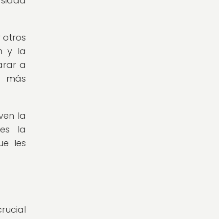
rsidad
 otros
n y la
arar a
ez más
ven la
tes la
ue les
rucial