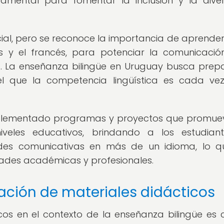
amental para fomentar la inclusión y la dive
icial, pero se reconoce la importancia de aprender
és y el francés, para potenciar la comunicació
o. La enseñanza bilingüe en Uruguay busca prep
el que la competencia lingüística es cada v
mplementado programas y proyectos que promue
iveles educativos, brindando a los estudian
ades comunicativas en más de un idioma, lo q
ades académicas y profesionales.
ación de materiales didácticos
os en el contexto de la enseñanza bilingüe es c