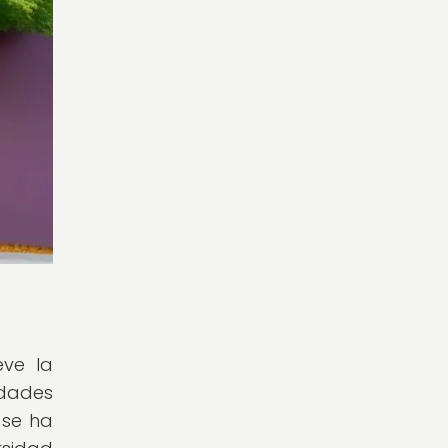
eve la
idades
 se ha