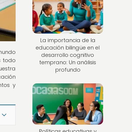
La importancia de la
educación bilingüe en el
 mundo
desarrollo cognitivo
s todo
temprano: Un análisis
uestra
profundo
cación
ntos y
Políticas educativas y