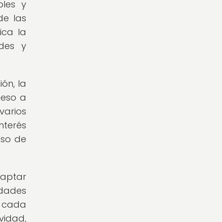
bles y
de las
ica la
ades y
ón, la
ceso a
varios
nterés
eso de
daptar
idades
e cada
vidad,