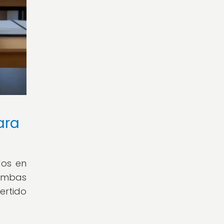
ara
dos en
 ambas
ertido