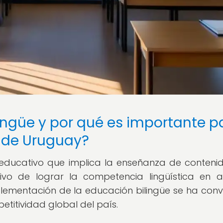
ingüe y por qué es importante p
l de Uruguay?
 educativo que implica la enseñanza de conteni
etivo de lograr la competencia lingüística en
plementación de la educación bilingüe se ha conv
titividad global del país.