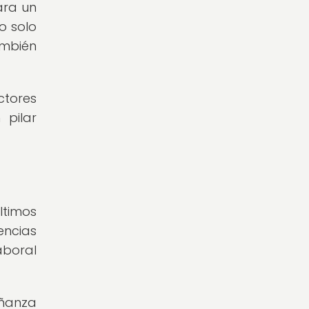
ara un
o solo
ambién
ctores
 pilar
ltimos
ncias
aboral
eñanza