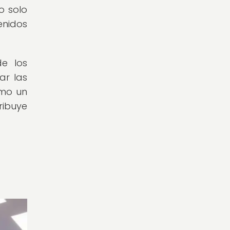
o solo
enidos
de los
ar las
omo un
ribuye