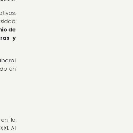
tivos,
rsidad
nio de
ras y
aboral
ido en
 en la
XI. Al