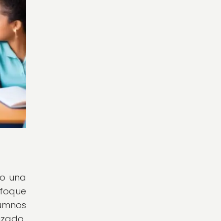
mo una
nfoque
lumnos
izado.