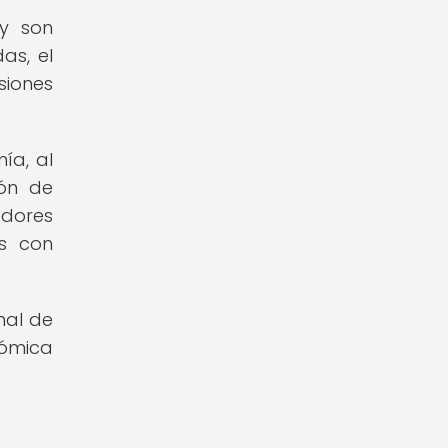
ay son
as, el
siones
ía, al
ión de
edores
as con
nal de
nómica