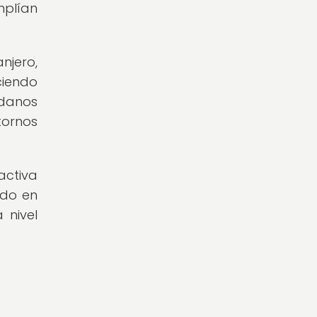
mplían
njero,
ciendo
adanos
tornos
activa
ido en
 nivel