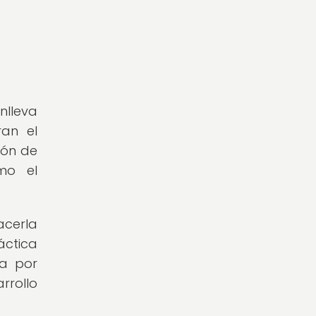
nlleva
ran el
ión de
mo el
acerla
áctica
ca por
rrollo