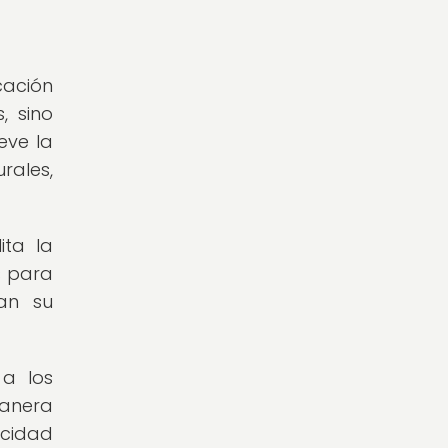
cación
, sino
eve la
rales,
ita la
s para
an su
 a los
manera
acidad