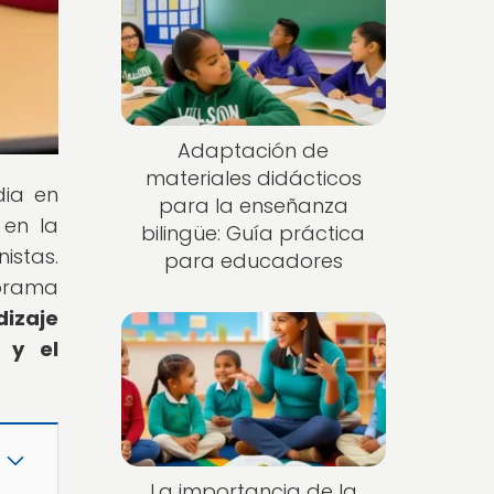
Adaptación de
materiales didácticos
dia en
para la enseñanza
 en la
bilingüe: Guía práctica
istas.
para educadores
orama
izaje
 y el
La importancia de la