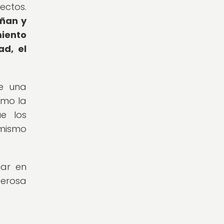
ectos.
eñan y
miento
ad, el
re una
omo la
e los
 mismo
jar en
derosa