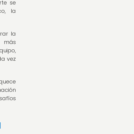
rte se
o, la
rar la
a más
quipo,
da vez
iquece
mación
safíos
l