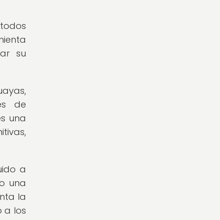
 todos
mienta
tar su
uayas,
vés de
es una
ivas,
uido a
mo una
nta la
 a los