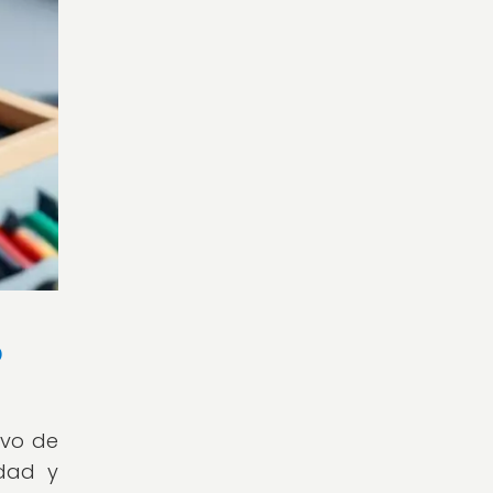
o
ivo de
idad y