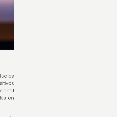
tuales
itivos
sional
les en