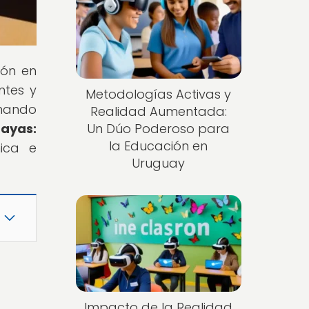
ión en
ntes y
Metodologías Activas y
rmando
Realidad Aumentada:
uayas:
Un Dúo Poderoso para
la Educación en
nica e
Uruguay
Impacto de la Realidad