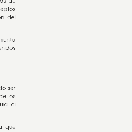
ias de
ceptos
ón del
mienta
enidos
do ser
de los
ula el
ya que