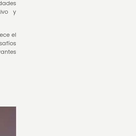
idades
tivo y
ece el
safíos
vantes