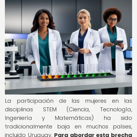
La participación de las mujeres en las
disciplinas STEM (Ciencia, Tecnología,
Ingeniería y Matemáticas) ha sido
tradicionalmente baja en muchos países,
incluido Uruguay.
Para abordar esta brecha