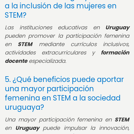
a la inclusión de las mujeres en
STEM?
Las instituciones educativas en
Uruguay
pueden promover la participación femenina
en
STEM
mediante currículos inclusivos,
actividades extracurriculares y
formación
docente
especializada.
5. ¿Qué beneficios puede aportar
una mayor participación
femenina en STEM a la sociedad
uruguaya?
Una mayor participación femenina en
STEM
en
Uruguay
puede impulsar la innovación,