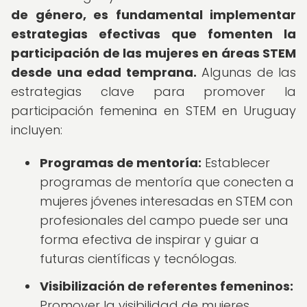
de género, es fundamental implementar
estrategias efectivas que fomenten la
participación de las mujeres en áreas STEM
desde una edad temprana.
Algunas de las
estrategias clave para promover la
participación femenina en STEM en Uruguay
incluyen:
Programas de mentoría:
Establecer
programas de mentoría que conecten a
mujeres jóvenes interesadas en STEM con
profesionales del campo puede ser una
forma efectiva de inspirar y guiar a
futuras científicas y tecnólogas.
Visibilización de referentes femeninos:
Promover la visibilidad de mujeres