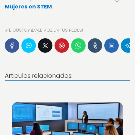
Mujeres en STEM
.
¿TE GUSTÓ? ¡DALE VOZ EN TUS REDES!
Articulos relacionados: