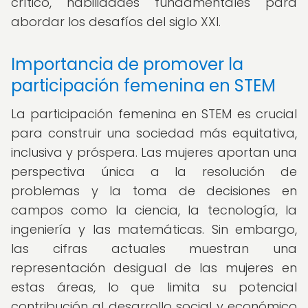
crítico, habilidades fundamentales para
abordar los desafíos del siglo XXI.
Importancia de promover la
participación femenina en STEM
La participación femenina en STEM es crucial
para construir una sociedad más equitativa,
inclusiva y próspera. Las mujeres aportan una
perspectiva única a la resolución de
problemas y la toma de decisiones en
campos como la ciencia, la tecnología, la
ingeniería y las matemáticas. Sin embargo,
las cifras actuales muestran una
representación desigual de las mujeres en
estas áreas, lo que limita su potencial
contribución al desarrollo social y económico