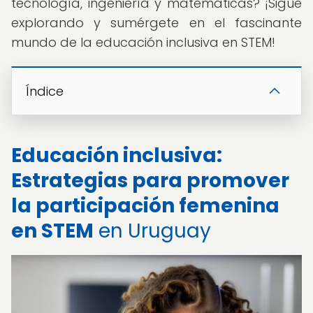
tecnología, ingeniería y matemáticas? ¡Sigue
explorando y sumérgete en el fascinante
mundo de la educación inclusiva en STEM!
Índice
Educación inclusiva:
Estrategias para promover
la participación femenina
en STEM
en Uruguay