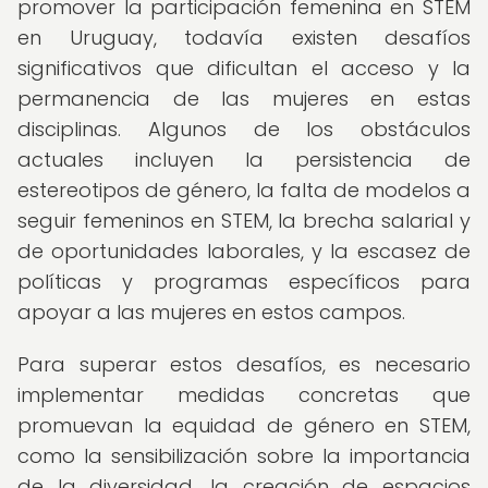
promover la participación femenina en STEM
en Uruguay, todavía existen desafíos
significativos que dificultan el acceso y la
permanencia de las mujeres en estas
disciplinas. Algunos de los obstáculos
actuales incluyen la persistencia de
estereotipos de género, la falta de modelos a
seguir femeninos en STEM, la brecha salarial y
de oportunidades laborales, y la escasez de
políticas y programas específicos para
apoyar a las mujeres en estos campos.
Para superar estos desafíos, es necesario
implementar medidas concretas que
promuevan la equidad de género en STEM,
como la sensibilización sobre la importancia
de la diversidad, la creación de espacios