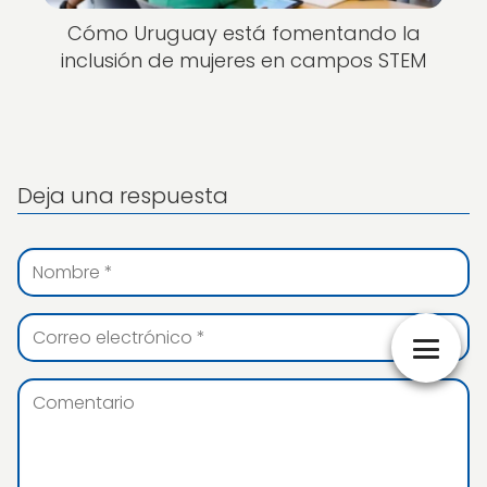
Cómo Uruguay está fomentando la
inclusión de mujeres en campos STEM
Deja una respuesta