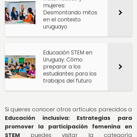
mujeres:
Desmontando mitos
en el contexto
uruguayo
Educación STEM en
Uruguay: Cómo
preparar a los
estudiantes para los
trabajos del futuro
Si quieres conocer otros artículos parecidos a
Educación inclusiva: Estrategias para
promover la participación femenina en
STEM
puedes visitar la categoría