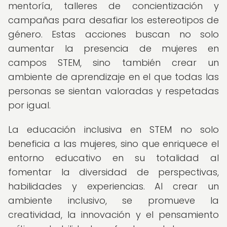
mentoría, talleres de concientización y
campañas para desafiar los estereotipos de
género. Estas acciones buscan no solo
aumentar la presencia de mujeres en
campos STEM, sino también crear un
ambiente de aprendizaje en el que todas las
personas se sientan valoradas y respetadas
por igual.
La educación inclusiva en STEM no solo
beneficia a las mujeres, sino que enriquece el
entorno educativo en su totalidad al
fomentar la diversidad de perspectivas,
habilidades y experiencias. Al crear un
ambiente inclusivo, se promueve la
creatividad, la innovación y el pensamiento