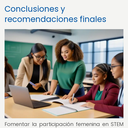
Conclusiones y
recomendaciones finales
Fomentar la participación femenina en STEM