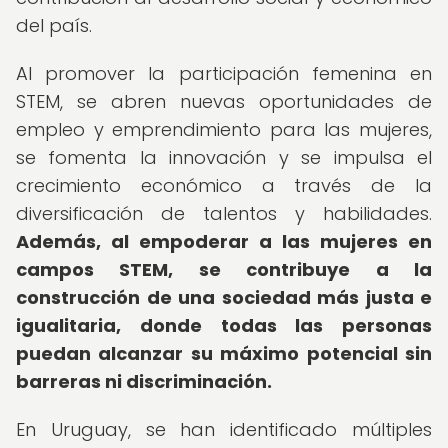
del país.
Al promover la participación femenina en
STEM, se abren nuevas oportunidades de
empleo y emprendimiento para las mujeres,
se fomenta la innovación y se impulsa el
crecimiento económico a través de la
diversificación de talentos y habilidades.
Además, al empoderar a las mujeres en
campos STEM, se contribuye a la
construcción de una sociedad más justa e
igualitaria, donde todas las personas
puedan alcanzar su máximo potencial sin
barreras ni discriminación.
En Uruguay, se han identificado múltiples