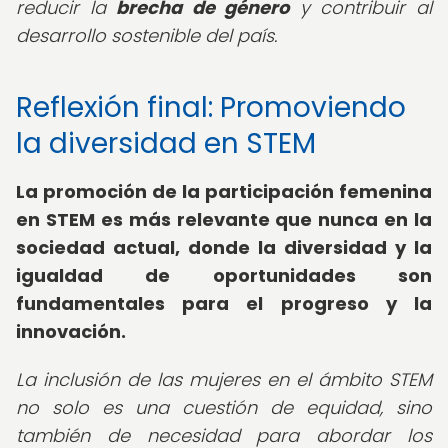
reducir la
brecha de género
y contribuir al
desarrollo sostenible del país.
Reflexión final: Promoviendo
la diversidad en STEM
La promoción de la participación femenina
en STEM es más relevante que nunca en la
sociedad actual, donde la diversidad y la
igualdad de oportunidades son
fundamentales para el progreso y la
innovación.
La inclusión de las mujeres en el ámbito STEM
no solo es una cuestión de equidad, sino
también de necesidad para abordar los