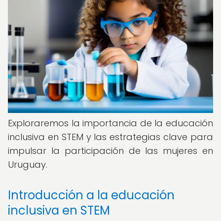
Exploraremos la importancia de la educación
inclusiva en STEM y las estrategias clave para
impulsar la participación de las mujeres en
Uruguay.
Introducción a la educación
inclusiva en STEM