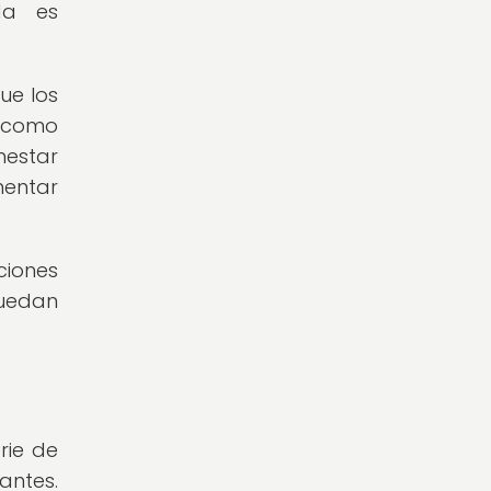
da es
ue los
í como
nestar
mentar
ciones
puedan
rie de
antes.