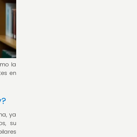
omo la
tes en
y?
na, ya
os, su
ilares