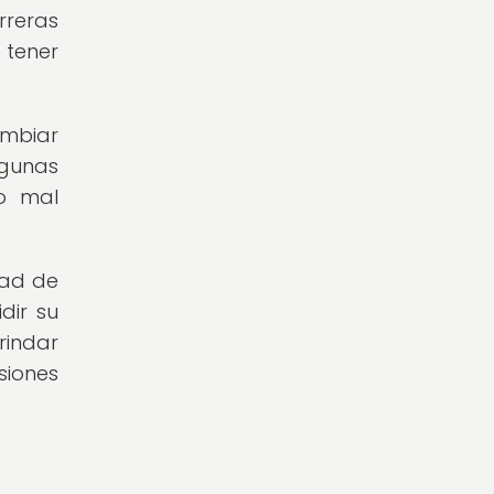
rreras
 tener
ambiar
lgunas
 o mal
dad de
dir su
rindar
siones