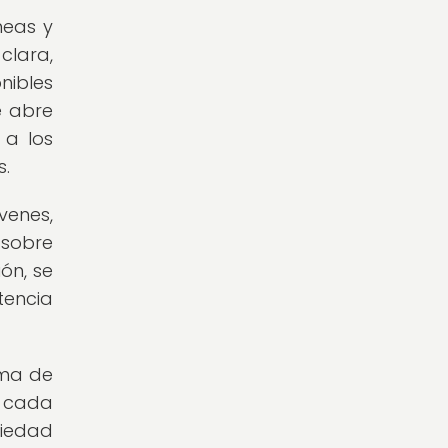
neas y
clara,
nibles
e abre
 a los
s.
venes,
 sobre
ón, se
tencia
oma de
e cada
ciedad