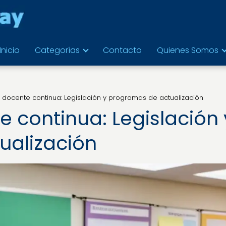
Inicio
Categorías
Contacto
Quienes Somos
docente continua: Legislación y programas de actualización
 continua: Legislación 
ualización