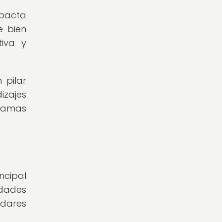
mpacta
e bien
iva y
 pilar
izajes
gramas
ncipal
idades
ndares