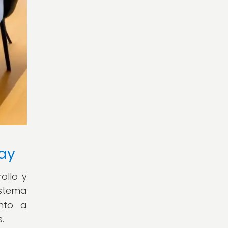
ay
ollo y
istema
nto a
.