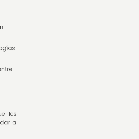
an
ogías
entre
ue los
ndar a