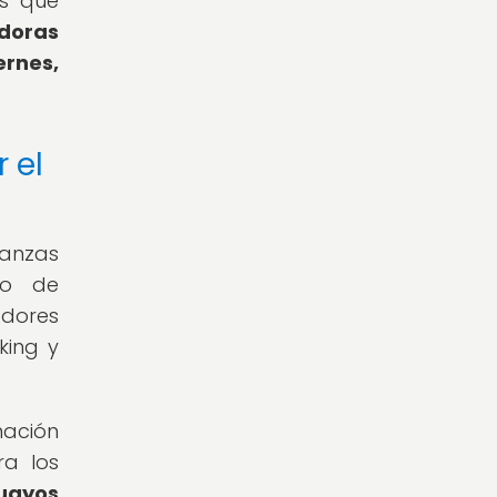
os que
adoras
rnes,
 el
anzas
lo de
edores
king y
mación
ra los
guayos