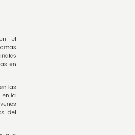
en el
gramas
riales
eas en
en las
 en la
óvenes
os del