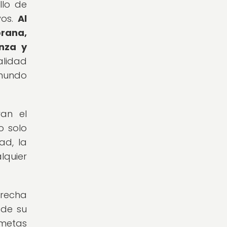
llo de
yos.
Al
prana,
nza y
alidad
 mundo
an el
o solo
ad, la
lquier
brecha
 de su
 metas