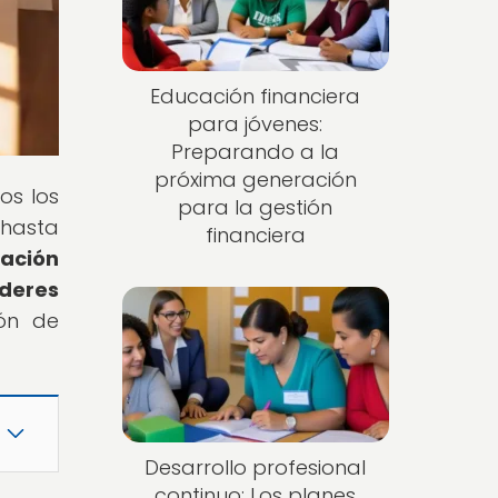
Educación financiera
para jóvenes:
Preparando a la
próxima generación
os los
para la gestión
 hasta
financiera
ación
íderes
ón de
Desarrollo profesional
continuo: Los planes