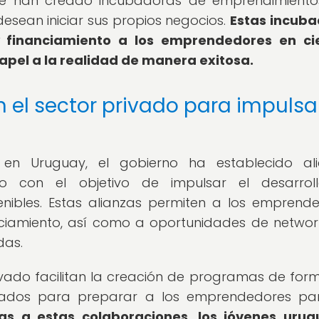
, se han creado incubadoras de emprendimient
esean iniciar sus propios negocios.
Estas incub
y financiamiento a los emprendedores en cie
papel a la realidad de manera exitosa.
 el sector privado para impulsar
 en Uruguay, el gobierno ha establecido ali
do con el objetivo de impulsar el desarrol
nibles. Estas alianzas permiten a los emprend
nciamiento, así como a oportunidades de networ
das.
ivado facilitan la creación de programas de for
eñados para preparar a los emprendedores pa
as a estas colaboraciones, los jóvenes uru