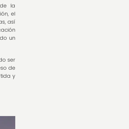
 de la
ón, el
s, así
cación
ndo un
do ser
eso de
tida y