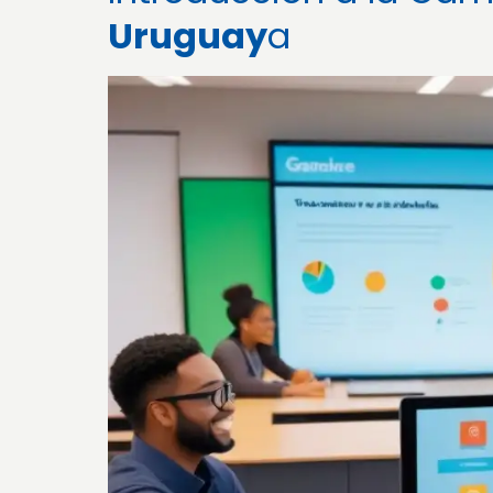
Uruguay
a