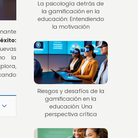
La psicología detrás de
la gamificación en la
educación: Entendiendo
la motivación
onante
éxito:
Nuevas
mo la
plora,
rcando
Riesgos y desafíos de la
gamificación en la
educación: Una
perspectiva crítica