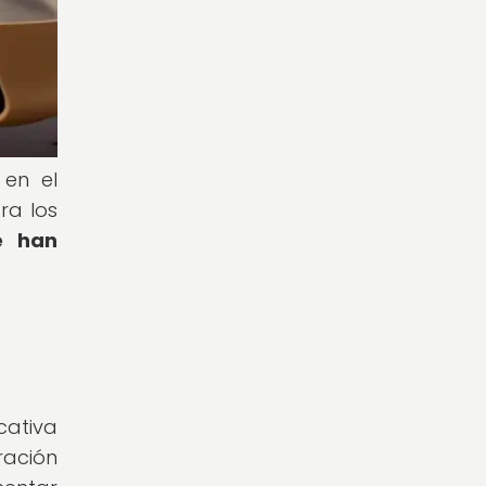
 en el
ra los
e han
cativa
ración