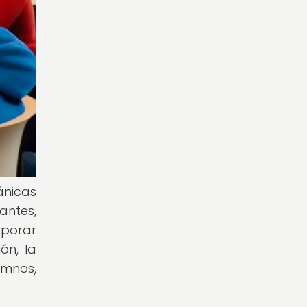
ánicas
antes,
rporar
ón, la
umnos,