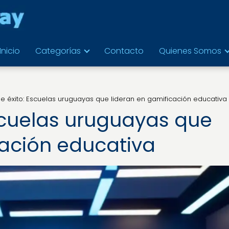
Inicio
Categorías
Contacto
Quienes Somos
e éxito: Escuelas uruguayas que lideran en gamificación educativa
scuelas uruguayas que
cación educativa