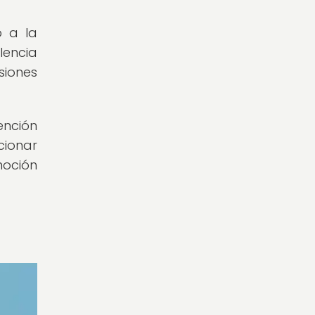
o a la
lencia
siones
ención
ionar
moción