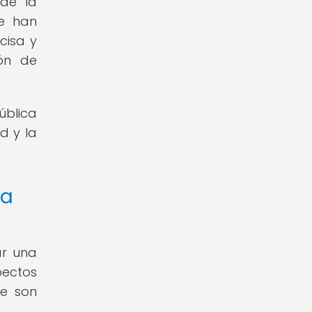
de la
Se han
cisa y
ión de
ública
d y la
ma
ar una
pectos
ue son