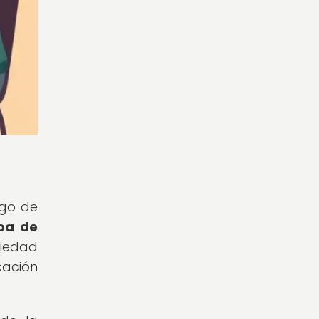
rgo de
aba de
iedad
cación