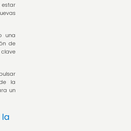
 estar
nuevas
do una
ión de
 clave
pulsar
de la
ara un
 la