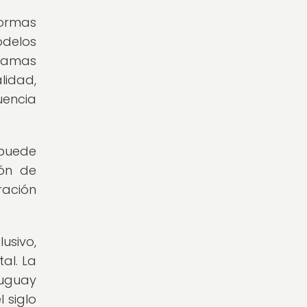
formas
odelos
gramas
lidad,
uencia
puede
ión de
ración
usivo,
al. La
ruguay
 siglo