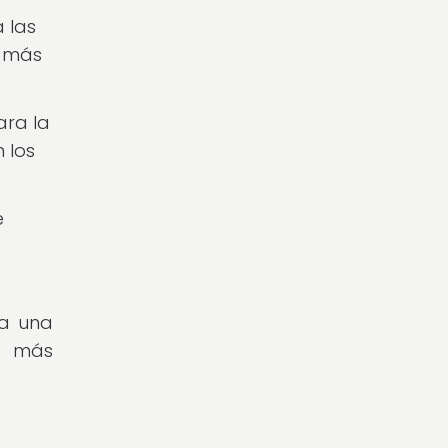
 las
e más
ara la
 los
e
ta una
e más