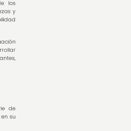
de los
ezas y
ilidad
uación
rollar
antes,
rie de
 en su