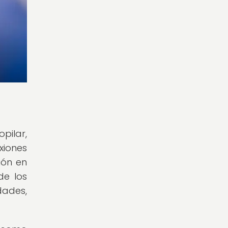
pilar,
xiones
ión en
de los
dades,