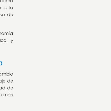
a como
os, lo
eso de
onomía
tica y
a
cambio
aje de
dad de
ón más