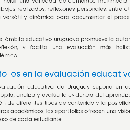
en incluir una variedad de elementos multimedi
bajos realizados, reflexiones personales, entre otr
a versátil y dinámica para documentar el proc
en el ámbito educativo uruguayo promueve la aut
flexión, y facilita una evaluación más holís
démico.
folios en la evaluación educativ
a evaluación educativa de Uruguay supone un 
copila, analiza y evalúa la evidencia del aprendiz
ción de diferentes tipos de contenido y la posibili
gros académicos, los eportfolios ofrecen una visi
eso de cada estudiante.