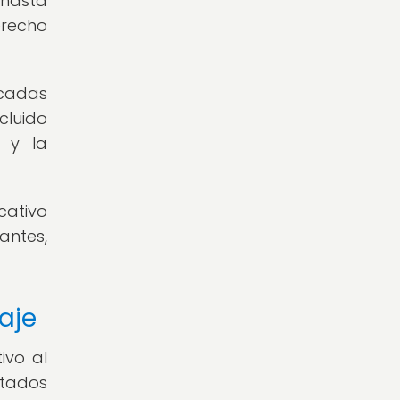
 hasta
erecho
écadas
cluido
a y la
cativo
antes,
aje
ivo al
ltados