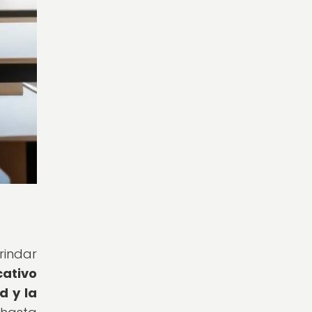
indar
cativo
d y la