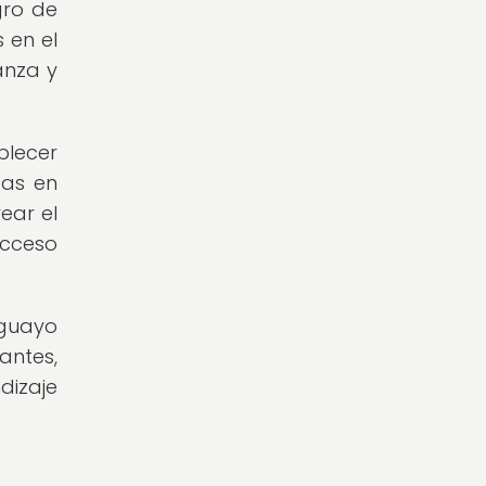
gro de
 en el
anza y
blecer
das en
ear el
acceso
uguayo
antes,
dizaje