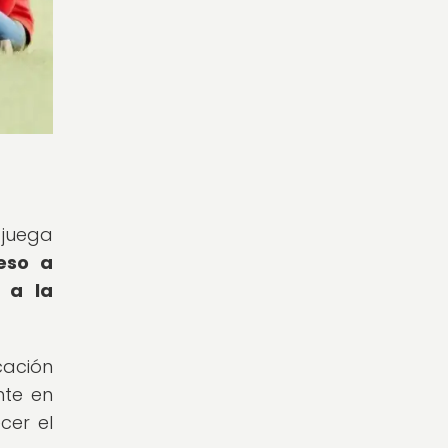
 juega
eso a
 a la
cación
nte en
cer el