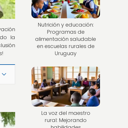
Nutrición y educación:
vación
Programas de
ndo la
alimentación saludable
lusión
en escuelas rurales de
s!
Uruguay
La voz del maestro
rural: Mejorando
habilidades