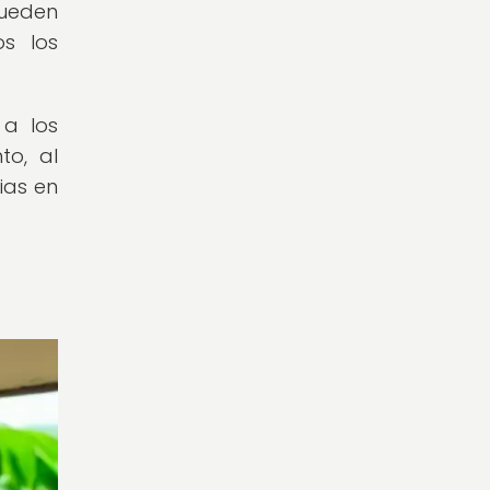
pueden
s los
 a los
to, al
ias en