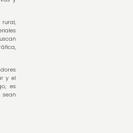
rural,
riales
buscan
áfica,
adores
r y el
go, es
 sean