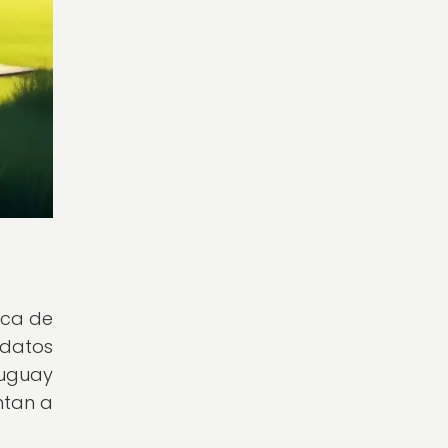
ica de
 datos
ruguay
ntan a