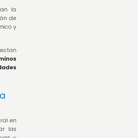
tan la
ión de
mico y
fectan
rminos
dades
la
ral en
ar las
ivas y