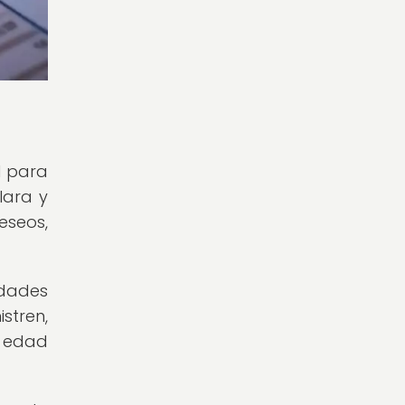
l para
lara y
eseos,
idades
tren,
a edad