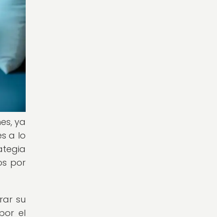
es, ya
s a lo
ategia
os por
rar su
por el