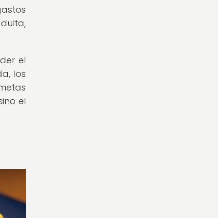
gastos
dulta,
der el
a, los
 metas
sino el