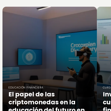
EDUCACIÓN FINANCIERA
CURS
El papel de las
In
criptomonedas en la
cu
educación del futuro en
fi