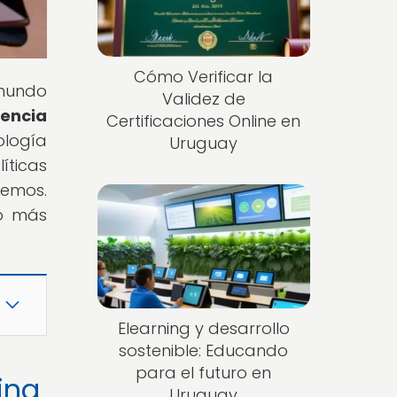
Cómo Verificar la
 mundo
Validez de
gencia
Certificaciones Online en
ología
Uruguay
íticas
demos.
do más
Elearning y desarrollo
sostenible: Educando
para el futuro en
ning
Uruguay