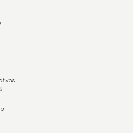
e
ativos
s
to