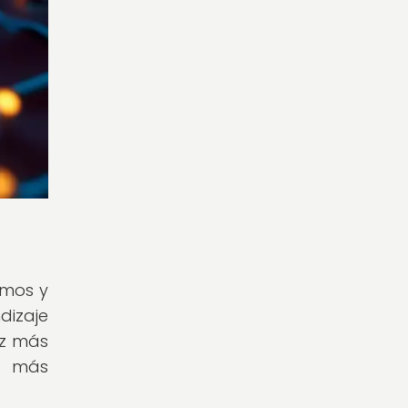
itmos y
dizaje
ez más
as más