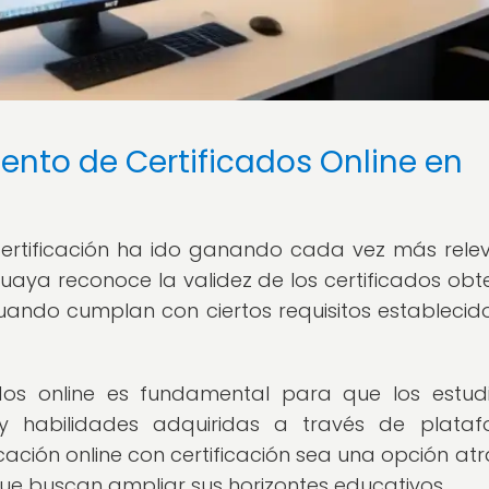
ento de Certificados Online en
certificación ha ido ganando cada vez más rele
uguaya reconoce la validez de los certificados obt
cuando cumplan con ciertos requisitos establecid
ados online es fundamental para que los estud
y habilidades adquiridas a través de plata
cación online con certificación sea una opción atr
e buscan ampliar sus horizontes educativos.