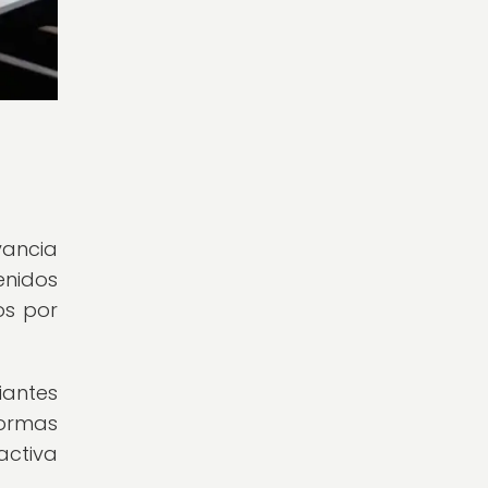
vancia
enidos
os por
iantes
formas
activa