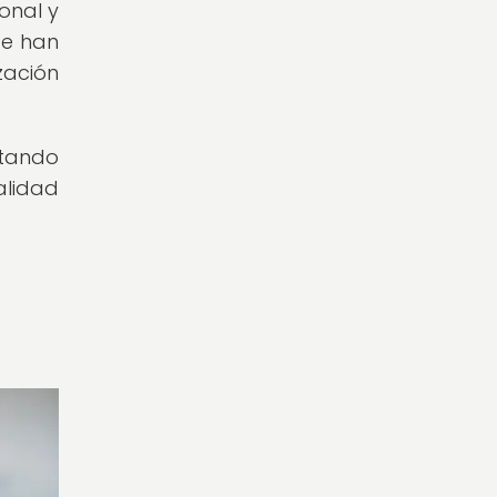
onal y
se han
zación
ctando
alidad