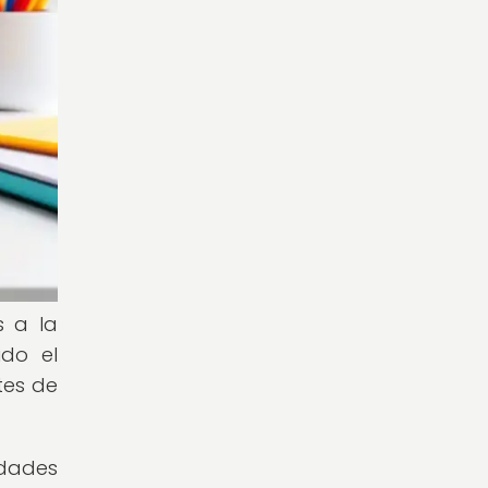
s a la
ido el
tes de
idades