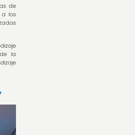
eas de
 a los
izadas
dizaje
de la
dizaje
y