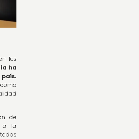
en los
gía ha
 país.
g como
alidad
ión de
o a la
 todas