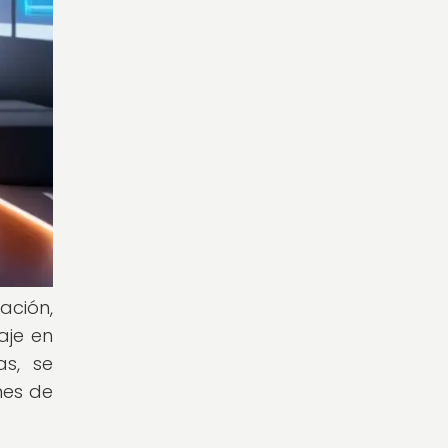
ación,
aje en
as, se
nes de