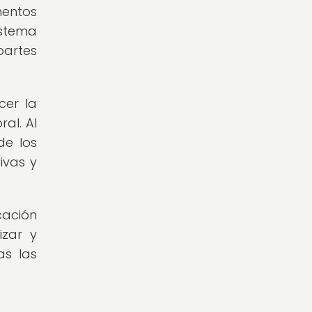
mentos
istema
partes
cer la
al. Al
de los
ivas y
cación
izar y
as las