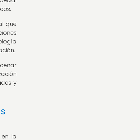
pecial
cos.
al que
ciones
ología
ación.
acenar
cación
udes y
as
 en la