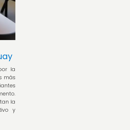
uay
por la
as más
iantes
mento.
tan la
ivo y