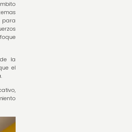
mbito
stemas
s para
uerzos
nfoque
de la
que el
.
ativo,
miento