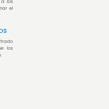
 a los
nar el
os
strado
ue los
: