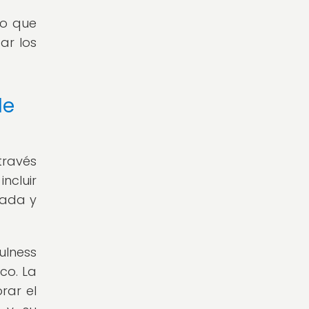
no que
ar los
de
través
ncluir
iada y
ulness
co. La
rar el