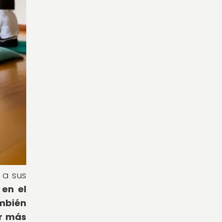
 a sus
 en el
mbién
ar más