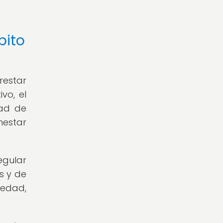
bito
restar
vo, el
dad de
estar
egular
s y de
iedad,