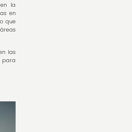
en la
das en
no que
áreas
en las
y para