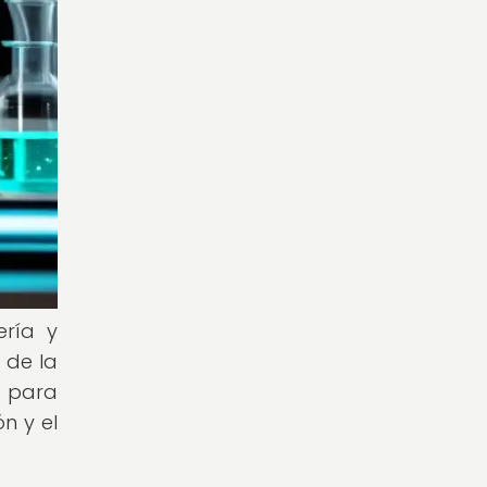
ería y
 de la
l para
n y el