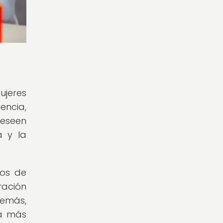
ujeres
encia,
deseen
a y la
tos de
ración
demás,
 a más