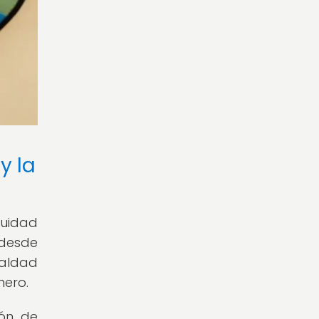
y la
quidad
 desde
ualdad
nero.
ión de