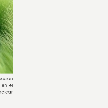
ucción
 en el
adicar