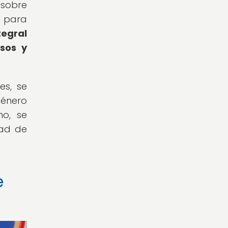
 sobre
s para
tegral
sos y
es, se
género
mo, se
dad de
e